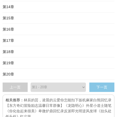
第14章
第15章
第16章
第17章
第18章
第19章
第20章
上一页
下一页
相关推荐：
林辰的芸，凌晨的云
爱你怎能扣下扳机
麻家白熊回忆录
【东方奇幻冒险励志温馨日常群像】
《龙隐明心》
外星小道士
随笔
《你化妆起来很美》
卑微炉鼎回忆录
反派即光明
逆风发球
《抬头处
低头处》
红尘策