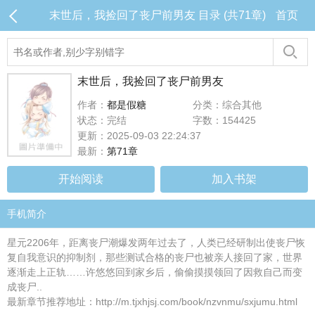
末世后，我捡回了丧尸前男友 目录 (共71章)
首页
末世后，我捡回了丧尸前男友
作者：
都是假糖
分类：综合其他
状态：完结
字数：154425
更新：2025-09-03 22:24:37
最新：
第71章
开始阅读
加入书架
手机简介
星元2206年，距离丧尸潮爆发两年过去了，人类已经研制出使丧尸恢
复自我意识的抑制剂，那些测试合格的丧尸也被亲人接回了家，世界
逐渐走上正轨……许悠悠回到家乡后，偷偷摸摸领回了因救自己而变
成丧尸..
最新章节推荐地址：http://m.tjxhjsj.com/book/nzvnmu/sxjumu.html