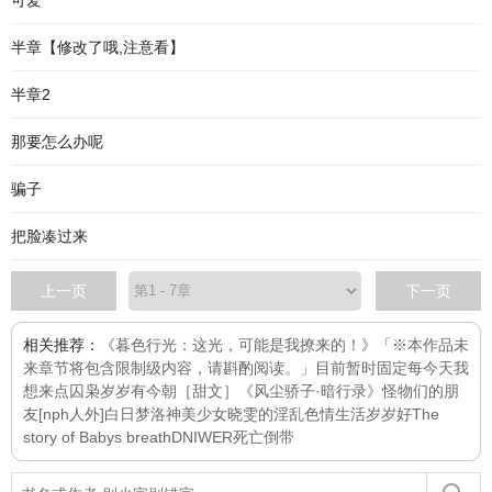
可爱
半章【修改了哦,注意看】
半章2
那要怎么办呢
骗子
把脸凑过来
上一页
下一页
相关推荐：
《暮色行光：这光，可能是我撩来的！》「※本作品未
来章节将包含限制级内容，请斟酌阅读。」目前暂时固定每
今天我
想来点
囚枭
岁岁有今朝［甜文］
《风尘骄子·暗行录》
怪物们的朋
友[nph人外]
白日梦
洛神
美少女晓雯的淫乱色情生活
岁岁好
The
story of Babys breath
DNIWER死亡倒带