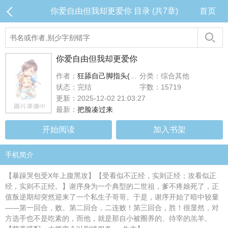
你爱自由但我却更爱你 目录 (共7章)
首页
你爱自由但我却更爱你
作者：
狂舔自己脚指头(求互动
分类：综合其他
状态：完结
字数：15719
更新：2025-12-02 21:03:27
最新：
把脸凑过来
开始阅读
加入书架
手机简介
【暴躁哭包受X年上腹黑攻】【受看似不正经，实则正经；攻看似正
经，实则不正经。】谢序身为一个典型的二世祖，爹不疼娘死了，正
值叛逆期却突然迎来了一个私生子哥哥。于是，谢序开始了暗中较量
——第一回合，败。第二回合，二连败！第三回合，胜！很显然，对
方选手也不是吃素的，而他，就是那自小被圈养的、待宰的羔羊。