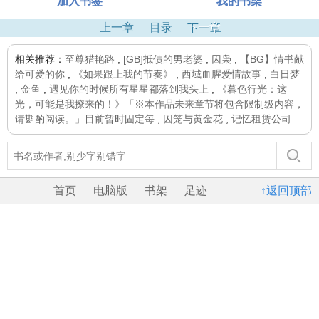
加入书签
我的书架
上一章
目录
下一章
相关推荐：
至尊猎艳路
,
[GB]抵债的男老婆
,
囚枭
,
【BG】情书献
给可爱的你
,
《如果跟上我的节奏》
,
西域血腥爱情故事
,
白日梦
,
金鱼
,
遇见你的时候所有星星都落到我头上
,
《暮色行光：这
光，可能是我撩来的！》「※本作品未来章节将包含限制级内容，
请斟酌阅读。」目前暂时固定每
,
囚笼与黄金花
,
记忆租赁公司
首页
电脑版
书架
足迹
↑返回顶部