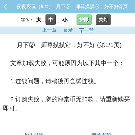
夜夜亵玩（futa）_月下②｜师尊摸摸它，好不好
首页
大
中
小
护眼
关灯
字体：
上一章
目录
下一章
月下②｜师尊摸摸它，好不好 (第1/1页)
文章加载失败，可能原因为以下其中一个：
1.连线问题，请稍後再尝试连线。
2.订购失败，您的海棠币无扣款，请重新购买
即可。