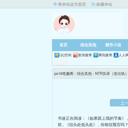
将本站设为首页
收藏本站
首页
综合其他
都市小说
QQ空间
新浪微博
腾讯微博
人人
po18笔趣阁
- 综合其他 -
NTR实录（攻出轨
上
书迷正在阅读：
《如果跟上我的节奏》
前
,
《抬头处低头处》
,
你相信预言吗