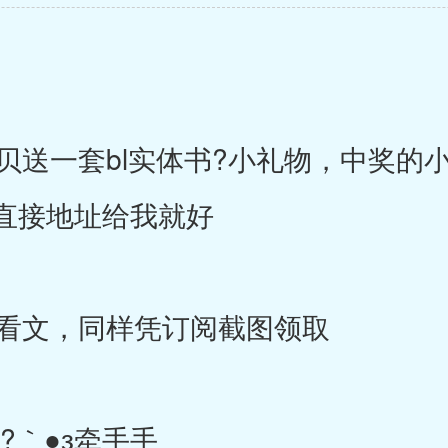
送一套bl实体书?小礼物，中奖的
直接地址给我就好
看文，同样凭订阅截图领取
′?｀●з牵手手