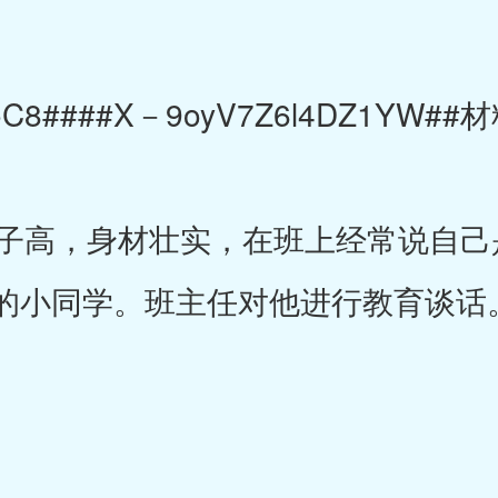
joC8####X－9oyV7Z6l4DZ1YW##
高，身材壮实，在班上经常说自己是
的小同学。班主任对他进行教育谈话