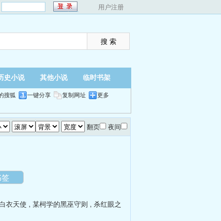
：
用户注册
历史小说
其他小说
临时书架
的搜狐
一键分享
复制网址
更多
翻页
夜间
书签
白衣天使
,
某柯学的黑巫守则
,
杀红眼之