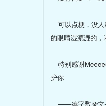
可以点梗，没人给
的眼睛湿漉漉的，
特别感谢Meee
护你
——凑字数杂文