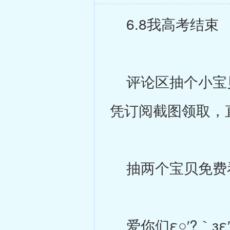
6.8我高考结束
评论区抽个小宝贝
凭订阅截图领取，
抽两个宝贝免费
爱你们ε○′?｀зε