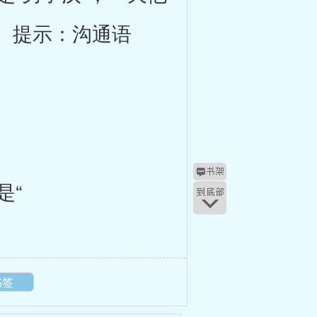
。提示：沟通语
是“
书签