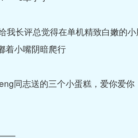
我长评总觉得在单机精致白嫩的小
嘟着小嘴阴暗爬行
eeng同志送的三个小蛋糕，爱你爱
——