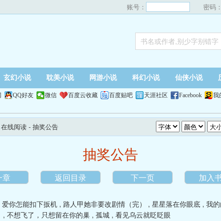
账号：
密码
玄幻小说
耽美小说
网游小说
科幻小说
仙侠小说
网
QQ好友
微信
百度云收藏
百度贴吧
天涯社区
Facebook
我
）在线阅读
- 抽奖公告
抽奖公告
一章
返回目录
下一页
加入
,
爱你怎能扣下扳机
,
路人甲她非要改剧情（完）
,
星星落在你眼底
,
我的
？
,
不想飞了，只想留在你的巢
,
孤城
,
看见乌云就眨眨眼