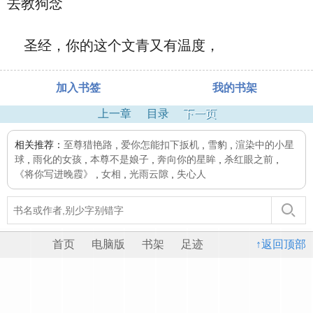
去教狗念
圣经，你的这个文青又有温度，
加入书签
我的书架
上一章
目录
下一页
相关推荐：
至尊猎艳路
,
爱你怎能扣下扳机
,
雪豹
,
渲染中的小星
球
,
雨化的女孩
,
本尊不是娘子
,
奔向你的星眸
,
杀红眼之前
,
《将你写进晚霞》
,
女相
,
光雨云隙
,
失心人
首页
电脑版
书架
足迹
↑返回顶部