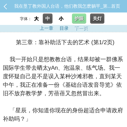
我在垦丁教外国人台语，他们教我怎麽躺平_第三章：靠补助活下去的艺术
首页
大
中
小
护眼
关灯
字体：
上一章
目录
下一页
第三章：靠补助活下去的艺术 (第1/2页)
我一开始只是想教教台语，结果却被一群佛系
国际学生带去晒太yAn、泡温泉、练气场。我一
度怀疑自己是不是误入某种沙滩邪教，直到某天
中午，我正在准备一份《基础台语发音导览》依
旧不放弃教学梦，芳蓓蓓又忽然冒出来。
「星辰，你知道你现在的身份超适合申请政府
补助吗？」