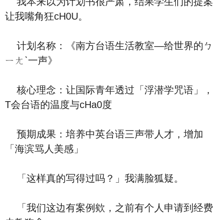
我本来以为计划书很严肃，结果学生们的提案
让我嘴角狂cH0U。
计划名称：《南方台语生活教室—给世界的ㄅ
ㄧㄤˋ一声》
核心理念：让国际青年透过「浮潜学咒语」，
T会台语的温度与cHa0度
预期成果：培养中英台语三声带人才，增加
「海滨骂人美感」
「这样真的写得过吗？」我满脸狐疑。
「我们这边有案例欸，之前有个人申请到经费