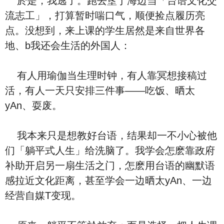
於是，我逃了。跑去垦丁海边当「台语文化交
流志工」，打算暂时喘口气，顺便捡点履历亮
点。没想到，来上课的学生居然是来自世界各
地、b我还会生活的外国人：
有人用瑜伽当生理时钟，有人靠冥想接稿过
活，有人一天只安排三件事——吃饭、晒太
yAn、耍废。
我本来只是想教好台语，结果却一不小心被他
们「躺平式人生」给洗脑了。我学会怎麽靠政府
补助开启另一扇生活之门，怎麽用台语的幽默语
感拉近文化距离，甚至学会一边晒太yAn、一边
经营自媒T变现。