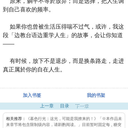
原来，躺平不等於放弃；而是选择，把人生调
到自己喜欢的频率。
如果你也曾被生活压得喘不过气，或许，我这
段「边教台语边重学人生」的故事，会让你知道
——
有时候，放下不是退步，而是换条路走，走进
真正属於你的自在人生。
加入书签
我的书架
上一章
目录
下一章
相关推荐：
《暮色行光：这光，可能是我撩来的！》「※本作品未
来章节将包含限制级内容，请斟酌阅读。」目前暂时固定每
,
糖突