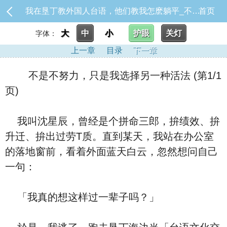
我在垦丁教外国人台语，他们教我怎麽躺平_不是不努力，只是我选择另一种活法
首页
大
中
小
护眼
关灯
字体：
上一章
目录
下一章
不是不努力，只是我选择另一种活法 (第1/1
页)
我叫沈星辰，曾经是个拼命三郎，拚绩效、拚
升迁、拚出过劳T质。直到某天，我站在办公室
的落地窗前，看着外面蓝天白云，忽然想问自己
一句：
「我真的想这样过一辈子吗？」